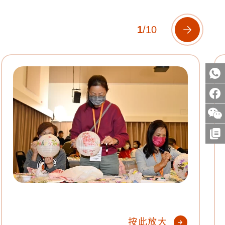
1
/
10
下一個幻
按此放大